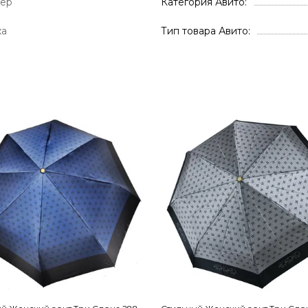
тер
Категория Авито
жа
Тип товара Авито