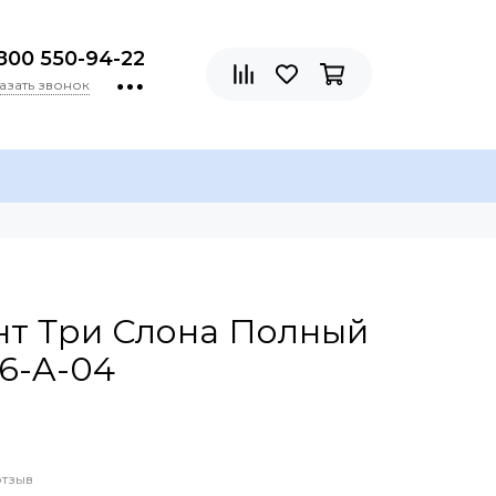
800 550-94-22
азать звонок
нт Три Слона Полный
6-A-04
отзыв