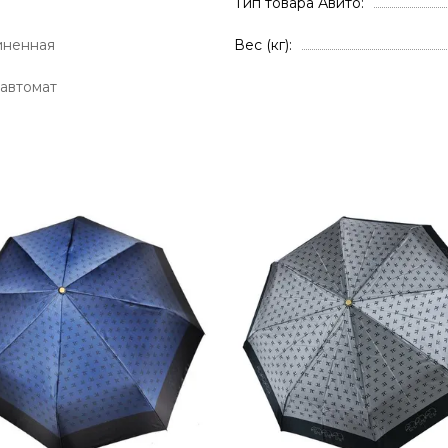
Тип товара Авито
иненная
Вес (кг)
автомат