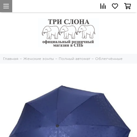
Главная
Женские зонты
Полный автомат
Облегчённые