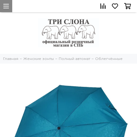
Главная
Женские зонты
Полный автомат
Облегчённые