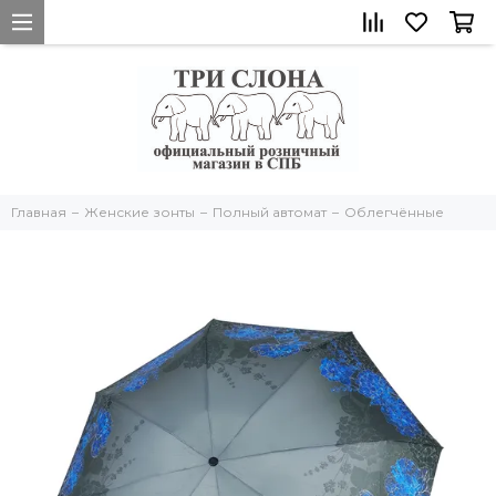
Главная
Женские зонты
Полный автомат
Облегчённые